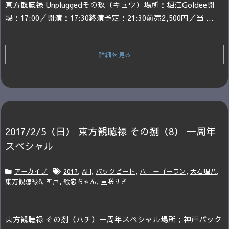
東方観聴禄 Unplugged
その玖（キュウ）
場所：堀江Goldee
開
場：17:00／開演：17:30
終演予定：21:30
前売2,500円／当 ...
詳細を見る
2017/2/5（日） 東方観聴禄 その捌（8） 一周年
スペシャル
アーカイブ
2017
,
AH
,
バックビート
,
ハニーゴーラン
,
大石理乃
,
東方観聴禄8
,
神戸
,
絵恋ちゃん
,
里咲りさ
東方観聴禄 その捌（ハチ）
一周年スペシャル
場所：神戸バック