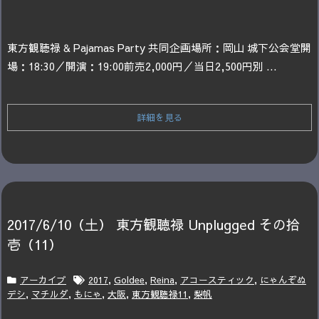
東方観聴禄 & Pajamas Party 共同企画
場所：岡山 城下公会堂
開
場：18:30／開演：19:00
前売2,000円／当日2,500円
別 ...
詳細を見る
2017/6/10（土） 東方観聴禄 Unplugged その拾
壱（11）
アーカイブ
2017
,
Goldee
,
Reina
,
アコースティック
,
にゃんぞぬ
デシ
,
マチルダ
,
もにゃ
,
大阪
,
東方観聴禄11
,
梨帆