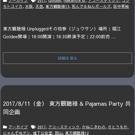
アーカイブ
2017
,
Goldee
,
Nakanoまる
,
アコースティック
,
コシ
モトユイカ
,
大阪
,
天邑
,
東方観聴禄13
,
死んでるねんガールズ
,
田中茉裕
東方観聴禄 Unplugged
その拾参（ジュウサン）
場所：堀江
Goldee
開場：18:00
開演：18:30
終演予定：22:00
前売 ...
詳細を見る
2017/8/11（金） 東方観聴禄 & Pajamas Party 共
同企画
アーカイブ
2017
,
アコースティック
,
かねこきわの
,
さとうもか
,
にゃんぞぬデシ
,
城下公会堂
,
岡山
,
東方観聴禄12