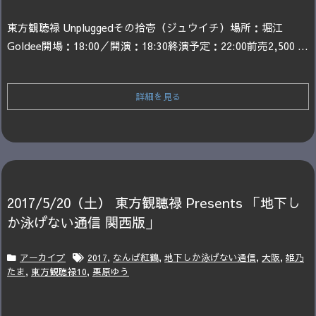
東方観聴禄 Unplugged
その拾壱（ジュウイチ）
場所：堀江
Goldee
開場：18:00／開演：18:30
終演予定：22:00
前売2,500 ...
詳細を見る
2017/5/20（土）​ 東方観聴禄 Presents 「地下し
か泳げない通信 関西版」
アーカイブ
2017
,
なんば紅鶴
,
地下しか泳げない通信
,
大阪
,
姫乃
たま
,
東方観聴禄10
,
栗原ゆう