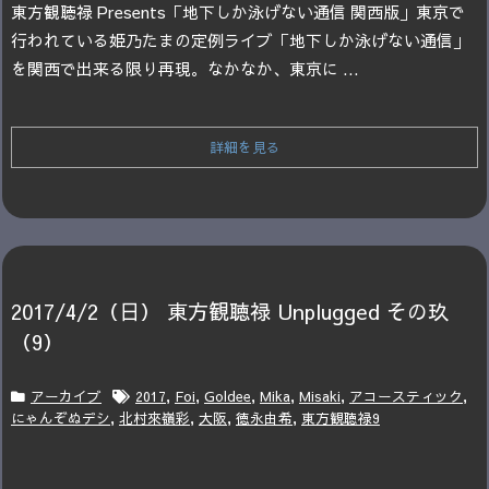
東方観聴禄 Presents
「地下しか泳げない通信 関西版」
東京で
行われている姫乃たまの定例ライブ「地下しか泳げない通信」
を関西で出来る限り再現。
なかなか、東京に ...
詳細を見る
2017/4/2（日） 東方観聴禄 Unplugged その玖
（9）
アーカイブ
2017
,
Foi
,
Goldee
,
Mika
,
Misaki
,
アコースティック
,
にゃんぞぬデシ
,
北村來嶺彩
,
大阪
,
徳永由希
,
東方観聴禄9