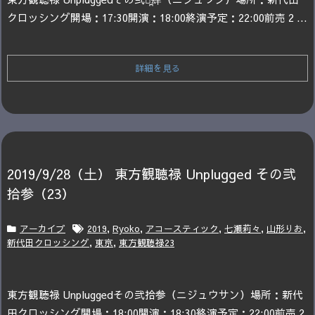
クロッシング
開場：17:30
開演：18:00
終演予定：22:00
前売 2 ...
詳細を見る
2019/9/28（土） 東方観聴禄 Unplugged その弐
拾参（23）
アーカイブ
2019
,
Ryoko
,
アコースティック
,
七瀬莉々
,
山形りお
,
新代田クロッシング
,
東京
,
東方観聴禄23
東方観聴禄 Unplugged
その弐拾参（ニジュウサン）
場所：新代
田クロッシング
開場：18:00
開演：18:30
終演予定：22:00
前売 2