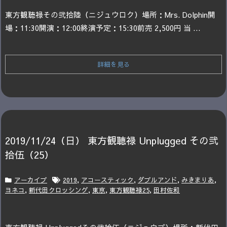
東方観聴禄
その弐拾陸（ニジュウロク）
場所：Mrs. Dolphin
開
場：11:30
開演：12:00
終演予定：15:30
前売 2,500円 当 ...
詳細を見る
2019/11/24（日） 東方観聴禄 Unplugged その弐
拾伍（25）
アーカイブ
2019
,
アコースティック
,
ダブルアンド
,
みきまりあ
,
ヨネコ
,
新代田クロッシング
,
東京
,
東方観聴禄25
,
田村佐和