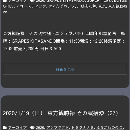
アーカイブ
2020
,
GRAPES KITASANDO
,
SUPER HEIWA BOYS&
GIRLS
,
アコースティック
,
にゃんぞぬデシ
,
川嶋志乃舞
,
東京
,
東方観聴禄
28
東方観聴禄 その弐拾捌（ニジュウハチ）四周年記念企画
場
所：GRAPES KITASANDO
開場：11:50
開演：12:20
終演予定：
15:00
前売 3,200円 当日 3,500 ...
詳細を見る
2020/1/19（日） 東方観聴禄 その弐拾漆（27）
アーカイブ
2020
,
アンプラグド
,
トミタナナミ
,
ふるかわののこ
,