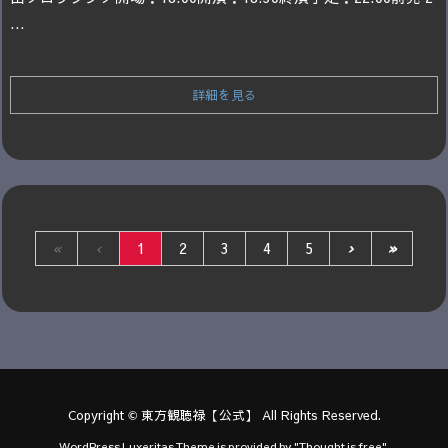
...
詳細を見る
«
‹
1
2
3
4
5
›
»
Copyright ©
東方観聴禄【公式】
All Rights Reserved.
WordPress Luxeritas Theme is provided by "
Thought is free
".