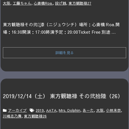
大阪
,
工藤ちゃん
,
心斎橋Roa.
,
投げ銭
,
東方観聴禄27
東方観聴禄
その弐拾̪漆（ニジュウシチ）
場所：心斎橋 Roa.
開
場：16:30
開演：17:00
終演予定：20:00
Ticket Free 別途 ...
詳細を見る
2019/12/14（土） 東方観聴禄 その弐拾陸（26）
アーカイブ
2019
,
AATA
,
Mrs. Dolphin
,
あーた
,
大阪
,
小林未奈
,
川嶋志乃舞
,
東方観聴禄26