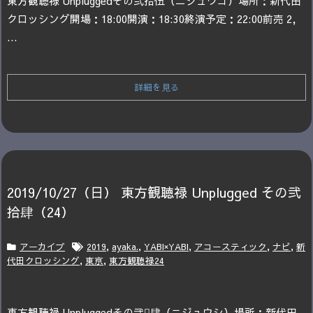
東方観聴禄 Unplugged
その弐拾伍（ニジュウゴ）
場所：新代田
クロッシング
開場：18:00
開演：18:30
終演予定：22:00
前売 2,
...
詳細を見る
2019/10/27（日） 東方観聴禄 Unplugged その弐
拾肆（24）
アーカイブ
2019
,
ayaka.
,
YABI×YABI
,
アコースティック
,
ナビ
,
新
代田クロッシング
,
東京
,
東方観聴禄24
東方観聴禄 Unplugged
その弐拾̪肆（ニジュウシ）
場所：新代田