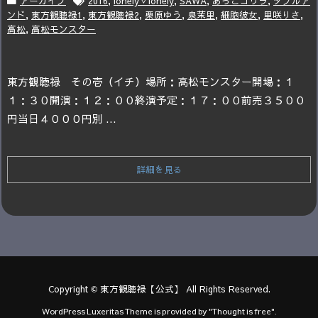
アーカイブ
2016
,
lonely▽lonely
,
SAWA
,
あっこゴリラ
,
ダブルア
ンド
,
東方観聴禄1
,
東方観聴禄2
,
栗原ゆう
,
泉茉里
,
細胞彼女
,
里咲りさ
,
高松
,
高松モンスター
東方観聴禄 その壱（イチ）
場所：高松モンスター
​開場：１
１：３０
開演：１２：００
終演予定：１７：００
前売３５００
円
当日４０００円
別 ...
詳細を見る
Copyright ©
東方観聴禄【公式】
All Rights Reserved.
WordPress Luxeritas Theme is provided by "
Thought is free
".